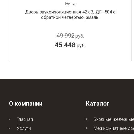
Ника
Дверь звукоизоляционная 42 dB, ДГ- 504 с
обратной четвертью, эмаль.
49 992
руб.
45 448
руб.
О компании
Каталог
Главная
Входные железные
Услуги
Межкомнатные дв