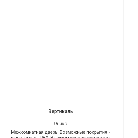
Вертикаль
Оникс
Межкомнатная дверь. Возможные покрытия -
шпон, эмаль, ПВХ. В глухом исполнении может