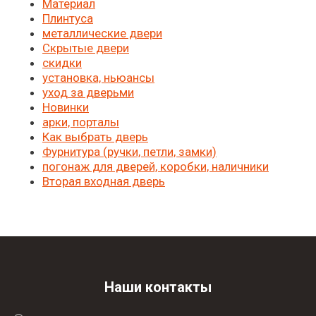
Материал
Плинтуса
металлические двери
Скрытые двери
скидки
установка, ньюансы
уход за дверьми
Новинки
арки, порталы
Как выбрать дверь
Фурнитура (ручки, петли, замки)
погонаж для дверей, коробки, наличники
Вторая входная дверь
Наши контакты