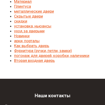
Материал
Плинтуса
металлические двери
Скрытые двери
скидки
установка, ньюансы
уход за дверьми
Новинки
арки, порталы
Как выбрать дверь
Фурнитура (ручки, петли, замки)
погонаж для дверей, коробки, наличники
Вторая входная дверь
Наши контакты